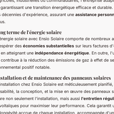
agricoles, industrielles ou communautaires, l'entreprise adap
garantissant une transition énergétique efficace et durable.
s décennies d'expérience, assurant une
assistance personn
us.
ng terme de l'énergie solaire
'énergie solaire avec Ensio Solaire comporte de nombreux 
 espérer des
économies substantielles
sur leurs factures d'é
 en atteignant une
indépendance énergétique
. En outre, l'
e contribue à la réduction des émissions de gaz à effet de ser
onnemental positif notable.
nstallation et de maintenance des panneaux solaires
nstallation chez Ensio Solaire est méticuleusement planifi
sabilité, la conception, et la mise en œuvre des panneaux s
ure non seulement l'installation, mais aussi
l'entretien régul
oltaïques pour maximiser leur performance. Cela garantit u
 longévité accrue de chaque installation, accompagnée d'un