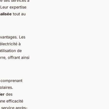
te ses services à
 Leur expertise
alisée
tout au
avantages. Les
lectricité à
utilisation de
re, offrant ainsi
é, comprenant
olaires.
ier
des
ne efficacité
 service après-