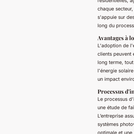
résidentielles, 
chaque secteur, 
s'appuie sur de
long du process
Avantages à lo
L'adoption de l
clients peuvent
long terme, tout
l'énergie solair
un impact envir
Processus d'i
Le processus d'i
une étude de fai
L’entreprise ass
systèmes photov
optimale et une