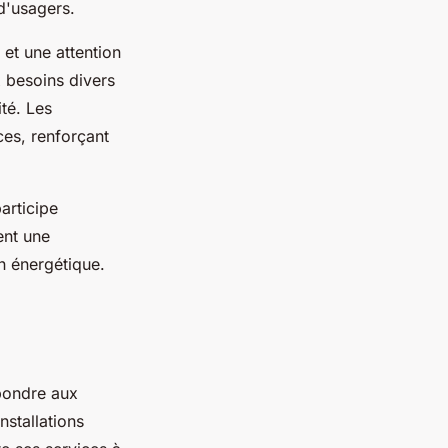
d'usagers.
et une attention
 besoins divers
té. Les
ices, renforçant
articipe
ent une
n énergétique.
pondre aux
nstallations