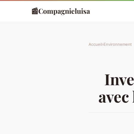
📰
Compagnieluisa
Accueil
›
Environnement
Inve
avec 