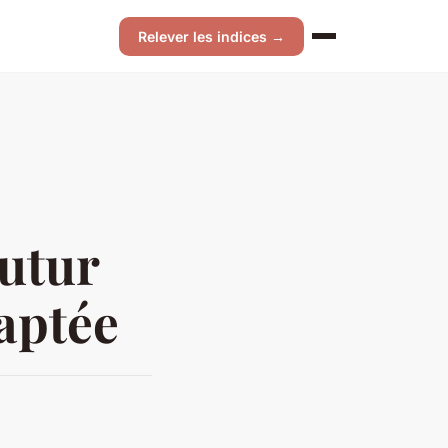
Relever les indices →
futur
daptée