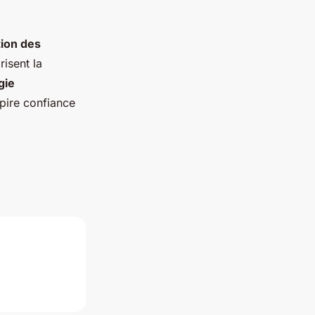
ion des
risent la
gie
spire confiance