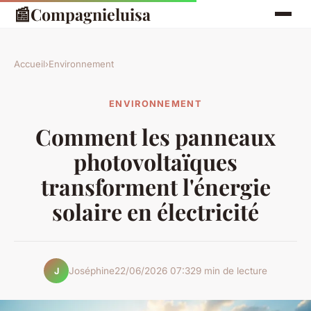
📰
Compagnieluisa
Accueil
›
Environnement
ENVIRONNEMENT
Comment les panneaux
photovoltaïques
transforment l'énergie
solaire en électricité
Joséphine
22/06/2026 07:32
9 min de lecture
J