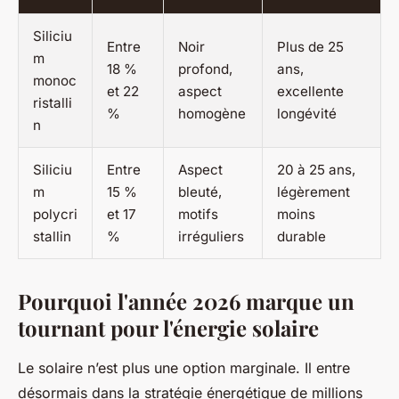
Siliciu
Entre
Noir
Plus de 25
m
18 %
profond,
ans,
monoc
et 22
aspect
excellente
ristalli
%
homogène
longévité
n
Siliciu
Entre
Aspect
20 à 25 ans,
m
15 %
bleuté,
légèrement
polycri
et 17
motifs
moins
stallin
%
irréguliers
durable
Pourquoi l'année 2026 marque un
tournant pour l'énergie solaire
Le solaire n’est plus une option marginale. Il entre
désormais dans la stratégie énergétique de millions