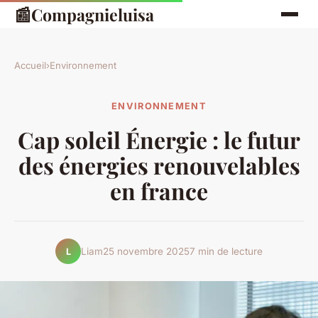
📰
Compagnieluisa
Accueil
›
Environnement
ENVIRONNEMENT
Cap soleil Énergie : le futur
des énergies renouvelables
en france
Liam
25 novembre 2025
7 min de lecture
L