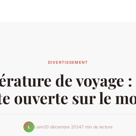
DIVERTISSEMENT
térature de voyage :
te ouverte sur le m
Liam
20 décembre 2024
7 min de lecture
L