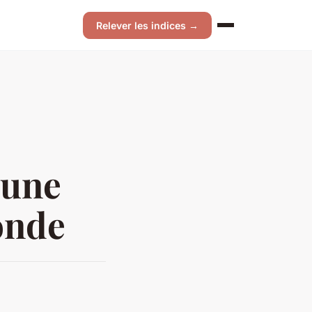
Relever les indices →
 une
onde