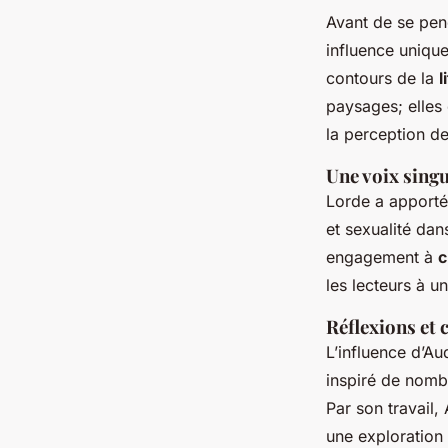
Avant de se penc
influence unique
contours de la
l
paysages; elles
la perception de
Une voix singu
Lorde a apport
et sexualité da
engagement à
c
les lecteurs à u
Réflexions et 
L’influence d’Au
inspiré de nomb
Par son travail
une exploratio