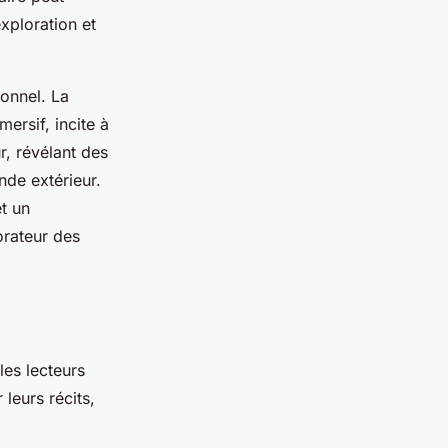
exploration et
onnel. La
ersif, incite à
r, révélant des
de extérieur.
t un
orateur des
les lecteurs
leurs récits,