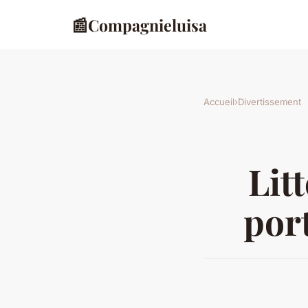
📰
Compagnieluisa
Accueil
›
Divertissement
Lit
por