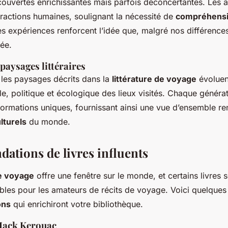
couvertes enrichissantes mais parfois déconcertantes. Les a
eractions humaines, soulignant la nécessité de
compréhensi
s expériences renforcent l’idée que, malgré nos différences,
ée.
paysages littéraires
 les paysages décrits dans la
littérature de voyage
évoluent
ale, politique et écologique des lieux visités. Chaque généra
formations uniques, fournissant ainsi une vue d’ensemble r
turels
du monde.
tions de livres influents
de voyage
offre une fenêtre sur le monde, et certains livres
bles pour les amateurs de récits de voyage. Voici quelques
ons
qui enrichiront votre bibliothèque.
 Jack Kerouac