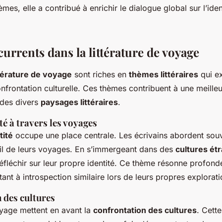
mes, elle a contribué à enrichir le dialogue global sur l’iden
urrents dans la littérature de voyage
ttérature de voyage
sont riches en
thèmes littéraires
qui ex
 confrontation culturelle. Ces thèmes contribuent à une meille
des divers
paysages littéraires
.
té à travers les voyages
tité
occupe une place centrale. Les écrivains abordent souv
fil de leurs voyages. En s’immergeant dans des
cultures ét
éfléchir sur leur propre identité. Ce thème résonne profon
itant à introspection similaire lors de leurs propres explorati
 des cultures
oyage mettent en avant la
confrontation des cultures
. Cett