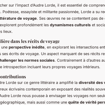
her sur l’impact d’Audre Lorde, il est essentiel de compre
. Poétesse, essayiste et militante passionnée, Lorde a su red
ittérature de voyage
. Ses œuvres ne se contentent pas de 
 explorent profondément les
dynamismes culturels
et socia
s lieux.
lière dans les récits de voyage
é une
perspective inédite
, en explorant les intersections en
ns ses écrits de voyage. Un aspect marquant de ses récits r
hallenger les normes sociales
. Contrairement à d’autres aut
ne introspection incluant leurs propres voyages intérieurs.
contributions
dre Lorde sur ce genre littéraire a amplifié la
diversité des 
reux écrivains contemporain en exposant des réalités souve
, Audre Lorde nous pousse à envisager les voyages non se
n géographique, mais aussi comme une
quête de vérité per