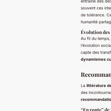
entraîne des dé
souvent ces int
de tolérance. Ce
humanité partag
Évolution des 
Au fil du temps,
l’évolution soci
capte des trans
dynamismes cul
Recommanda
La
littérature 
des incontourna
recommandati
“En route” de