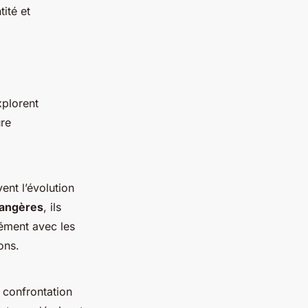
tité et
plorent
ure
ent l’évolution
rangères
, ils
dément avec les
ons.
e confrontation