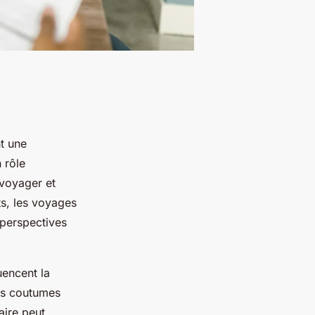
t une
 rôle
 voyager et
ts, les voyages
 perspectives
luencent la
des coutumes
aire peut