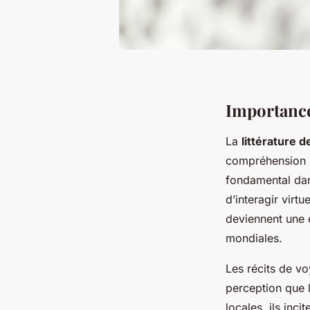
Importance 
La
littérature 
compréhension r
fondamental dan
d’interagir vir
deviennent une e
mondiales.
Les récits de v
perception que 
locales, ils inci