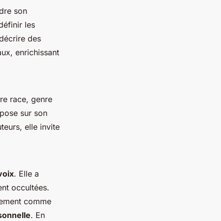
ndre son
éfinir les
décrire des
ux, enrichissant
tre race, genre
epose sur son
eurs, elle invite
voix
. Elle a
nt occultées.
ulement comme
sonnelle
. En