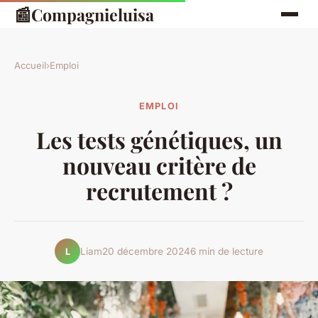
📰
Compagnieluisa
Accueil
›
Emploi
EMPLOI
Les tests génétiques, un
nouveau critère de
recrutement ?
Liam
20 décembre 2024
6 min de lecture
L