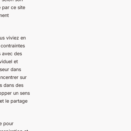
 par ce site
ment
us viviez en
 contraintes
s avec des
iduel et
sseur dans
oncentrer sur
és dans des
lopper un sens
et le partage
e pour