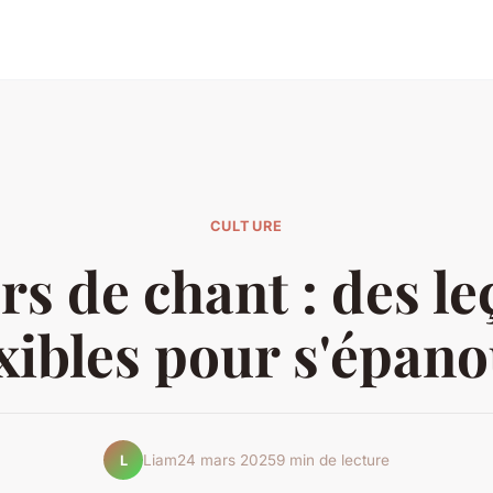
CULTURE
s de chant : des l
exibles pour s'épano
Liam
24 mars 2025
9 min de lecture
L