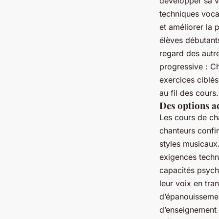
développer sa vo
techniques voca
et améliorer la 
élèves débutants
regard des autre
progressive : Ch
exercices ciblés
au fil des cours.
Des options a
Les cours de ch
chanteurs confi
styles musicaux.
exigences techni
capacités psycho
leur voix en tra
d’épanouissemen
d’enseignement