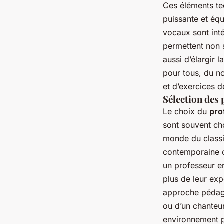
Ces éléments te
puissante et éq
vocaux sont int
permettent non 
aussi d’élargir 
pour tous, du no
et d’exercices de
Sélection des 
Le choix du
pro
sont souvent cho
monde du classi
contemporaine o
un professeur en
plus de leur ex
approche pédagog
ou d’un chanteu
environnement pr