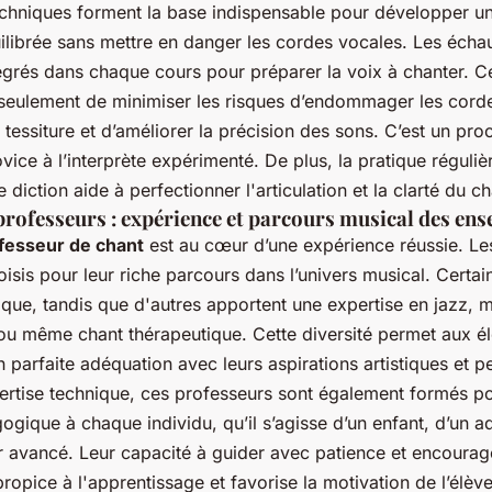
chniques forment la base indispensable pour développer u
uilibrée sans mettre en danger les cordes vocales. Les écha
égrés dans chaque cours pour préparer la voix à chanter. C
seulement de minimiser les risques d’endommager les cord
la tessiture et d’améliorer la précision des sons. C’est un pro
vice à l’interprète expérimenté. De plus, la pratique régul
 diction aide à perfectionner l'articulation et la clarté du ch
professeurs : expérience et parcours musical des ens
fesseur de chant
est au cœur d’une expérience réussie. Le
isis pour leur riche parcours dans l’univers musical. Certai
que, tandis que d'autres apportent une expertise en jazz, 
u même chant thérapeutique. Cette diversité permet aux él
 parfaite adéquation avec leurs aspirations artistiques et p
pertise technique, ces professeurs sont également formés po
ique à chaque individu, qu’il s’agisse d’un enfant, d’un ad
r avancé. Leur capacité à guider avec patience et encoura
opice à l'apprentissage et favorise la motivation de l’élèv