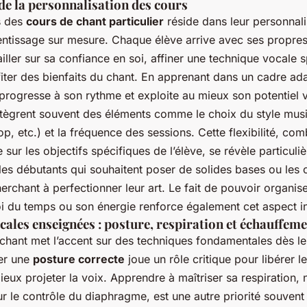
de la personnalisation des cours
s des
cours de chant particulier
réside dans leur personnali
ntissage sur mesure. Chaque élève arrive avec ses propres 
ailler sur sa confiance en soi, affiner une technique vocale 
iter des bienfaits du chant. En apprenant dans un cadre ad
 progresse à son rythme et exploite au mieux son potentiel 
ntègrent souvent des éléments comme le choix du style musi
pop, etc.) et la fréquence des sessions. Cette flexibilité, co
e sur les objectifs spécifiques de l’élève, se révèle particul
les débutants qui souhaitent poser de solides bases ou les 
rchant à perfectionner leur art. Le fait de pouvoir organise
i du temps ou son énergie renforce également cet aspect in
ales enseignées : posture, respiration et échauffem
chant met l’accent sur des techniques fondamentales dès le
er une
posture correcte
joue un rôle critique pour libérer l
ieux projeter la voix. Apprendre à maîtriser sa respiration
r le contrôle du diaphragme, est une autre priorité souvent