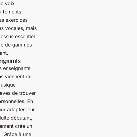
ne voix
uffements
es exercices
es vocales, mais
cessus essentiel
ière de gammes
ant.
eignants
s enseignants
ns viennent du
musique
èves de trouver
ersonnelles. En
ur adapter leur
ulte débutant,
gement crée un
e. Grâce à une