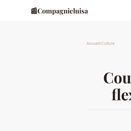
📰
Compagnieluisa
Accueil
›
Culture
Cour
fl