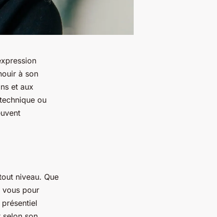
'expression
nouir à son
ns et aux
 technique ou
euvent
tout niveau. Que
à vous pour
présentiel
 selon son