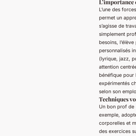
L’importance 
L’une des force
permet un appre
s’agisse de trav
simplement prof
besoins, l’élève
personnalisés i
(lyrique, jazz, 
attention centré
bénéfique pour 
expérimentés che
selon son emplo
Techniques voc
Un bon prof de 
exemple, adopt
corporelles et m
des exercices su