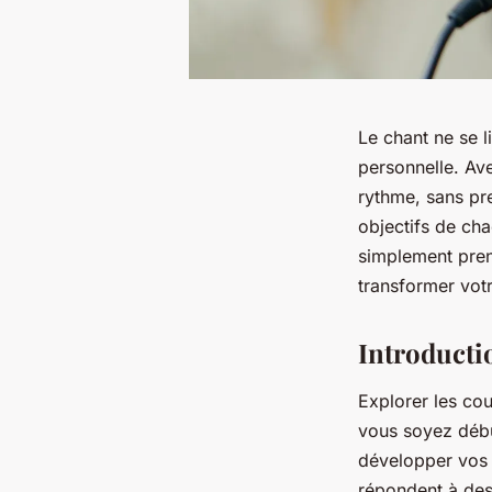
Le chant ne se l
personnelle. Av
rythme, sans pr
objectifs de ch
simplement pre
transformer vot
Introducti
Explorer les cou
vous soyez débu
développer vos 
répondent à des