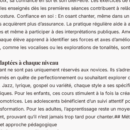
ix, sa confiance en soi et son bien-être. Les exercices de r
les enseignés dès les premières séances contribuent à relâc
posture. Confiance en soi : En osant chanter, même dans un 
 acquièrent plus d’assurance. La pratique régulière aide à a
s et même à participer à des interprétations publiques. Amé
aque élève apprend à identifier ses forces et axes d’amélio
, comme les vocalises ou les explorations de tonalités, son
daptées à chaque niveau
ant ne sont pas uniquement réservés aux novices. Ils s’adre
rmés en quête de perfectionnement ou souhaitant explorer
 Jazz, lyrique, gospel ou variété, chaque style a ses spécifi
ques. Pour les enfants, ces cours stimulent à la fois la créat
motrices. Les adolescents bénéficient d’un suivi attentif p
nsformation. Pour les adultes, l’apprentissage reste un moye
t, prouvant qu’il n’est jamais trop tard pour chanter.## Mé
 et approche pédagogique