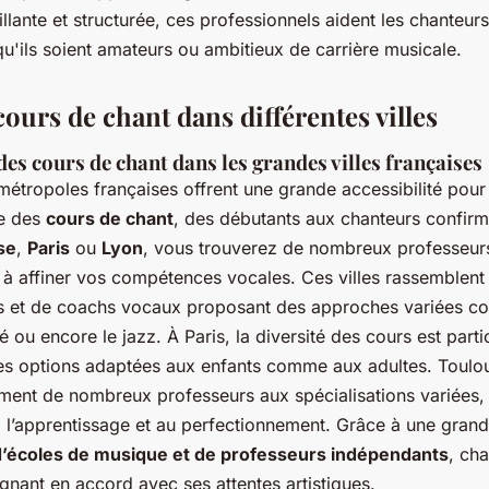
lante et structurée, ces professionnels aident les chanteurs
 qu'ils soient amateurs ou ambitieux de carrière musicale.
ours de chant dans différentes villes
des cours de chant dans les grandes villes françaises
métropoles françaises offrent une grande accessibilité pour
re des
cours de chant
, des débutants aux chanteurs confir
se
,
Paris
ou
Lyon
, vous trouverez de nombreux professeurs
u à affiner vos compétences vocales. Ces villes rassemblent
s et de coachs vocaux proposant des approches variées c
té ou encore le jazz. À Paris, la diversité des cours est part
es options adaptées aux enfants comme aux adultes. Toulo
ment de nombreux professeurs aux spécialisations variées,
à l’apprentissage et au perfectionnement. Grâce à une gran
d’écoles de musique et de professeurs indépendants
, ch
gnant en accord avec ses attentes artistiques.