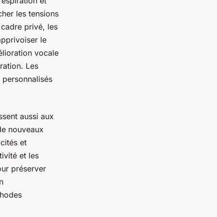
espiration et
her les tensions
cadre privé, les
pprivoiser le
lioration vocale
ration. Les
t personnalisés
ssent aussi aux
 de nouveaux
cités et
ivité et les
our préserver
n
thodes