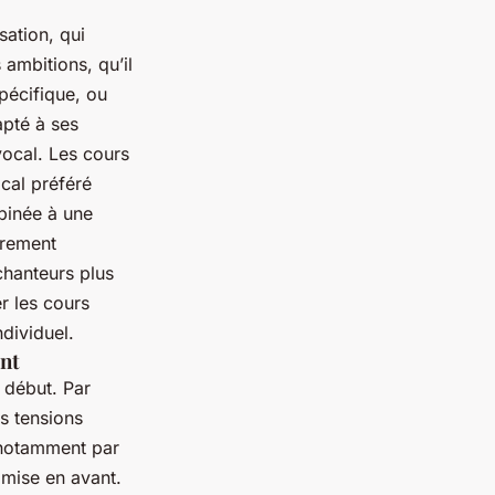
sation, qui
ambitions, qu’il
spécifique, ou
apté à ses
vocal. Les cours
cal préféré
mbinée à une
ièrement
chanteurs plus
r les cours
dividuel.
ent
 début. Par
es tensions
, notamment par
 mise en avant.