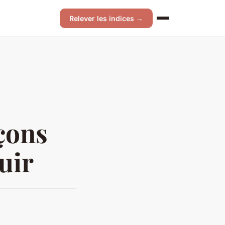
Relever les indices →
eçons
uir