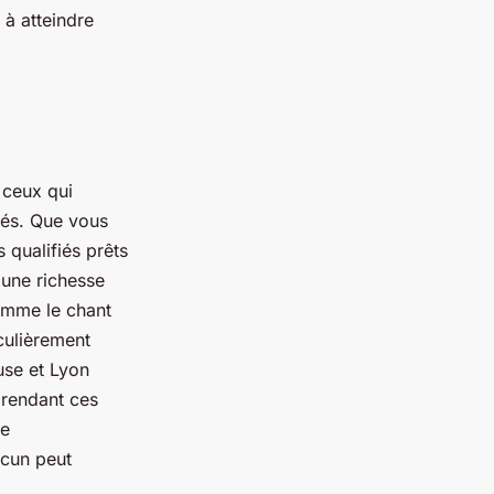
 à atteindre
 ceux qui
més. Que vous
 qualifiés prêts
 une richesse
omme le chant
iculièrement
use et Lyon
 rendant ces
de
acun peut