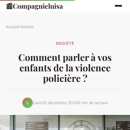
📰
Compagnieluisa
Accueil
›
Société
SOCIÉTÉ
Comment parler à vos
enfants de la violence
policière ?
Liam
20 décembre 2024
5 min de lecture
L